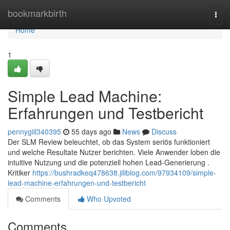
Home
bookmarkbirth
Togg
navi
Home
1
Simple Lead Machine:
Erfahrungen und Testbericht
pennygiil340395
55 days ago
News
Discuss
Der SLM Review beleuchtet, ob das System seriös funktioniert
und welche Resultate Nutzer berichten. Viele Anwender loben die
intuitive Nutzung und die potenziell hohen Lead-Generierung .
Kritiker
https://bushradkeq478638.jiliblog.com/97934109/simple-
lead-machine-erfahrungen-und-testbericht
Comments
Who Upvoted
Comments