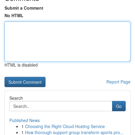
Submit a Comment
No HTML
HTML is disabled
Report Page
Search
Go
Published News
1
Choosing the Right Cloud Hosting Service
1
How thorough support group transform sports pro...