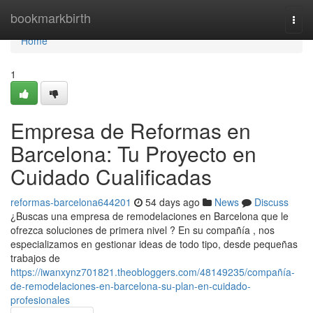
Home
bookmarkbirth
Togg
navi
Home
1
Empresa de Reformas en
Barcelona: Tu Proyecto en
Cuidado Cualificadas
reformas-barcelona644201
54 days ago
News
Discuss
¿Buscas una empresa de remodelaciones en Barcelona que le
ofrezca soluciones de primera nivel ? En su compañía , nos
especializamos en gestionar ideas de todo tipo, desde pequeñas
trabajos de
https://iwanxynz701821.theobloggers.com/48149235/compañía-
de-remodelaciones-en-barcelona-su-plan-en-cuidado-
profesionales