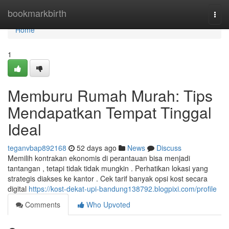
Home
bookmarkbirth
Togg
navi
Home
1
Memburu Rumah Murah: Tips
Mendapatkan Tempat Tinggal
Ideal
teganvbap892168
52 days ago
News
Discuss
Memilih kontrakan ekonomis di perantauan bisa menjadi
tantangan , tetapi tidak tidak mungkin . Perhatikan lokasi yang
strategis diakses ke kantor . Cek tarif banyak opsi kost secara
digital
https://kost-dekat-upi-bandung138792.blogpixi.com/profile
Comments
Who Upvoted