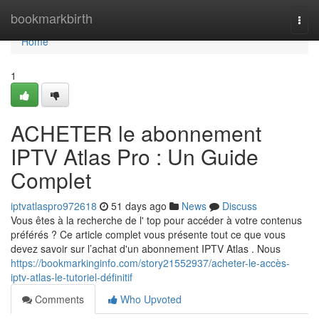
Home
bookmarkbirth
Togg
navi
Home
1
ACHETER le abonnement
IPTV Atlas Pro : Un Guide
Complet
iptvatlaspro972618
51 days ago
News
Discuss
Vous êtes à la recherche de l' top pour accéder à votre contenus
préférés ? Ce article complet vous présente tout ce que vous
devez savoir sur l’achat d'un abonnement IPTV Atlas . Nous
https://bookmarkinginfo.com/story21552937/acheter-le-accès-
iptv-atlas-le-tutoriel-définitif
Comments
Who Upvoted