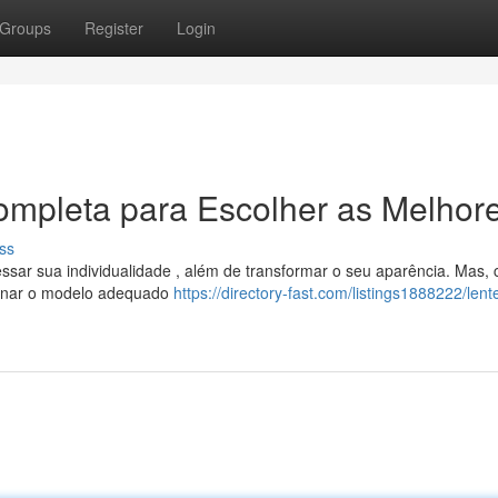
Groups
Register
Login
ompleta para Escolher as Melhor
ss
essar sua individualidade , além de transformar o seu aparência. Mas,
ionar o modelo adequado
https://directory-fast.com/listings1888222/lent