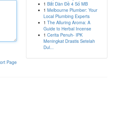
1
Bắt Dàn Đề 4 Số MB
1
Melbourne Plumber: Your
Local Plumbing Experts
1
The Alluring Aroma: A
Guide to Herbal Incense
1
Cerita Penuh- IPK
Meningkat Drastis Setelah
Dul...
ort Page