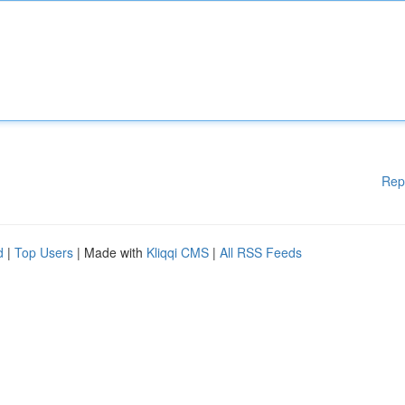
Rep
d
|
Top Users
| Made with
Kliqqi CMS
|
All RSS Feeds