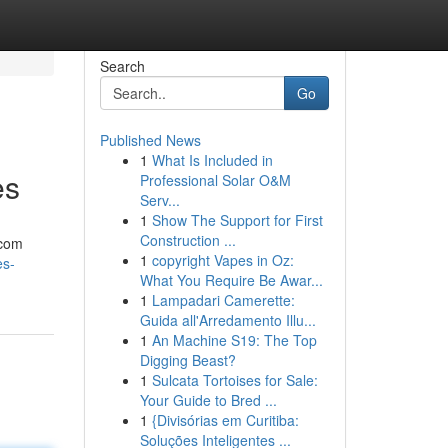
Search
Go
Published News
1
What Is Included in
es
Professional Solar O&M
Serv...
1
Show The Support for First
Construction ...
 com
1
copyright Vapes in Oz:
es-
What You Require Be Awar...
1
Lampadari Camerette:
Guida all'Arredamento Illu...
1
An Machine S19: The Top
Digging Beast?
1
Sulcata Tortoises for Sale:
Your Guide to Bred ...
1
{Divisórias em Curitiba:
Soluções Inteligentes ...