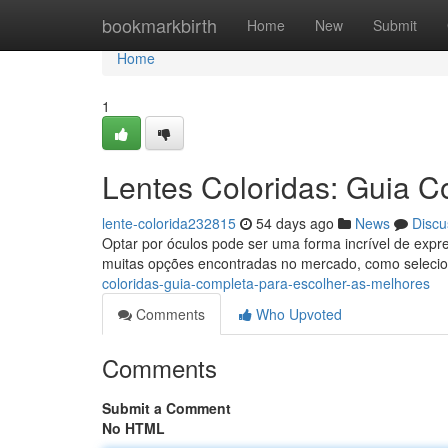
Home
bookmarkbirth
Home
New
Submit
Home
1
Lentes Coloridas: Guia C
lente-colorida232815
54 days ago
News
Discu
Optar por óculos pode ser uma forma incrível de expr
muitas opções encontradas no mercado, como selec
coloridas-guia-completa-para-escolher-as-melhores
Comments
Who Upvoted
Comments
Submit a Comment
No HTML