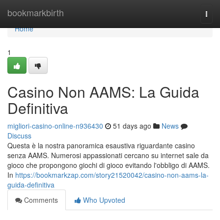
Home
bookmarkbirth
Togg
navi
Home
1
Casino Non AAMS: La Guida
Definitiva
migliori-casino-online-n936430
51 days ago
News
Discuss
Questa è la nostra panoramica esaustiva riguardante casino
senza AAMS. Numerosi appassionati cercano su internet sale da
gioco che propongono giochi di gioco evitando l'obbligo di AAMS.
In
https://bookmarkzap.com/story21520042/casino-non-aams-la-
guida-definitiva
Comments
Who Upvoted