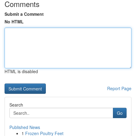
Comments
Submit a Comment
No HTML
HTML is disabled
Report Page
Search
Go
Published News
1
Frozen Poultry Feet