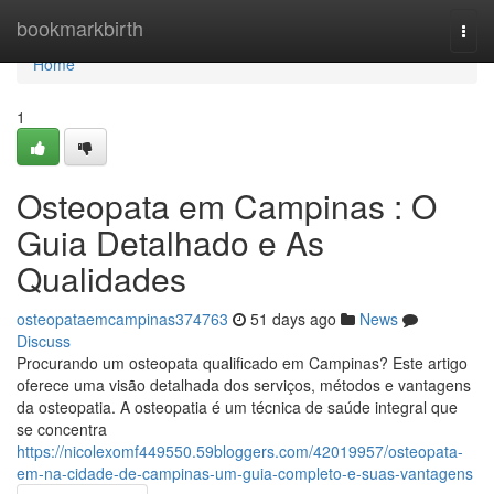
Home
bookmarkbirth
Togg
navi
Home
1
Osteopata em Campinas : O
Guia Detalhado e As
Qualidades
osteopataemcampinas374763
51 days ago
News
Discuss
Procurando um osteopata qualificado em Campinas? Este artigo
oferece uma visão detalhada dos serviços, métodos e vantagens
da osteopatia. A osteopatia é um técnica de saúde integral que
se concentra
https://nicolexomf449550.59bloggers.com/42019957/osteopata-
em-na-cidade-de-campinas-um-guia-completo-e-suas-vantagens