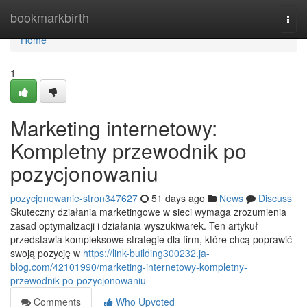
Home
bookmarkbirth
Togg
navi
Home
1
Marketing internetowy:
Kompletny przewodnik po
pozycjonowaniu
pozycjonowanie-stron347627
51 days ago
News
Discuss
Skuteczny działania marketingowe w sieci wymaga zrozumienia
zasad optymalizacji i działania wyszukiwarek. Ten artykuł
przedstawia kompleksowe strategie dla firm, które chcą poprawić
swoją pozycję w
https://link-building300232.ja-
blog.com/42101990/marketing-internetowy-kompletny-
przewodnik-po-pozycjonowaniu
Comments
Who Upvoted