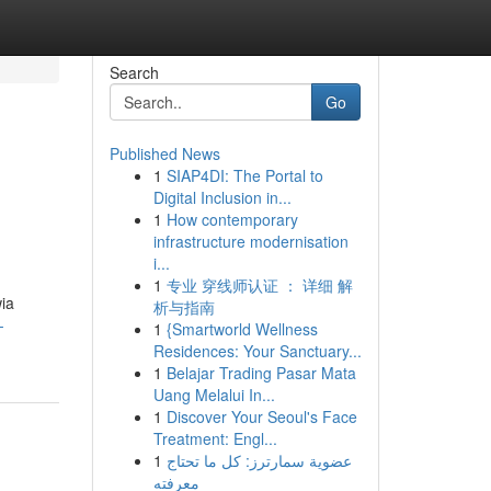
Search
Go
Published News
1
SIAP4DI: The Portal to
Digital Inclusion in...
1
How contemporary
infrastructure modernisation
i...
1
专业 穿线师认证 ： 详细 解
ia
析与指南
-
1
{Smartworld Wellness
Residences: Your Sanctuary...
1
Belajar Trading Pasar Mata
Uang Melalui In...
1
Discover Your Seoul's Face
Treatment: Engl...
1
عضوية سمارترز: كل ما تحتاج
معرفته