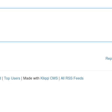
Rep
d
|
Top Users
| Made with
Kliqqi CMS
|
All RSS Feeds