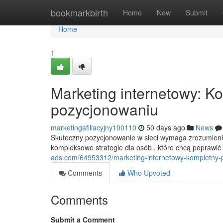
Home
bookmarkbirth
Home
New
Submit
Home
1
Marketing internetowy: K
pozycjonowaniu
marketingafiliacyjny100110
50 days ago
News
Skuteczny pozycjonowanie w sieci wymaga zrozumienia
kompleksowe strategie dla osób , które chcą poprawić 
ads.com/64953312/marketing-internetowy-kompletny-
Comments
Who Upvoted
Comments
Submit a Comment