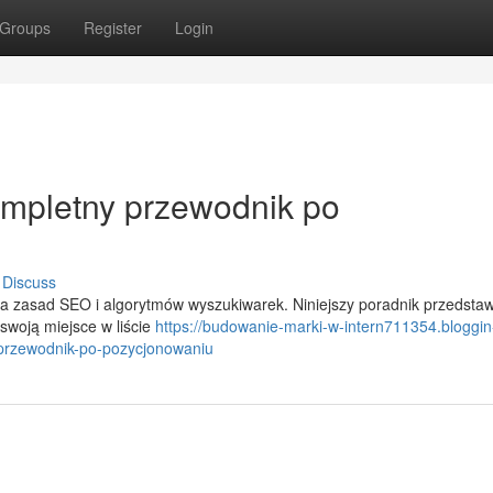
Groups
Register
Login
ompletny przewodnik po
Discuss
 zasad SEO i algorytmów wyszukiwarek. Niniejszy poradnik przedstaw
swoją miejsce w liście
https://budowanie-marki-w-intern711354.bloggin
przewodnik-po-pozycjonowaniu