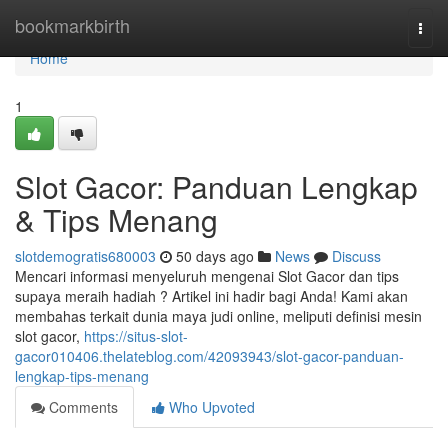
Home
bookmarkbirth
Togg
navi
Home
1
Slot Gacor: Panduan Lengkap
& Tips Menang
slotdemogratis680003
50 days ago
News
Discuss
Mencari informasi menyeluruh mengenai Slot Gacor dan tips
supaya meraih hadiah ? Artikel ini hadir bagi Anda! Kami akan
membahas terkait dunia maya judi online, meliputi definisi mesin
slot gacor,
https://situs-slot-
gacor010406.thelateblog.com/42093943/slot-gacor-panduan-
lengkap-tips-menang
Comments
Who Upvoted