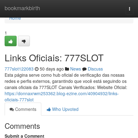
Home
bookmarkbirth
Togg
navi
Home
1
Links Oficiais: 777SLOT
777slot122083
50 days ago
News
Discuss
Esta página serve como hub oficial de verificação das nossas
redes e perfis externos, garantindo que você está seguindo os
canais oficiais da 777SLOT Canais Verificados: Website Oficial:
https://donnaxrwm253362.blog-ezine.com/40904932/links-
oficiais-777slot
Comments
Who Upvoted
Comments
Submit a Comment