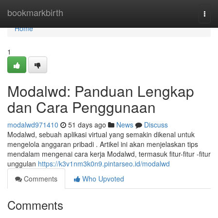
Home
bookmarkbirth
Togg
navi
Home
1
Modalwd: Panduan Lengkap
dan Cara Penggunaan
modalwd971410
51 days ago
News
Discuss
Modalwd, sebuah aplikasi virtual yang semakin dikenal untuk
mengelola anggaran pribadi . Artikel ini akan menjelaskan tips
mendalam mengenai cara kerja Modalwd, termasuk fitur-fitur -fitur
unggulan
https://k3v1nm3k0n9.pintarseo.id/modalwd
Comments
Who Upvoted
Comments