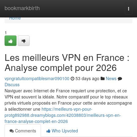
Home
bookmarkbirth
Togg
navi
Home
1
Les meilleurs VPN en France :
Analyse complet pour 2026
vpngratuitcompatiblesmar090100
53 days ago
News
Discuss
Naviguer avec Internet de France requiert une protection, et ce
VPN est souvent la idéale. Notre comparatif pour le top réseaux
privés virtuels proposés en France pour cette année accompagne
à sélectionner une
https://meilleurs-vpn-pour-
protg892988.dreamyblogs.com/42038803/meilleurs-vpn-en-
france-analyse-complet-en-2026
Comments
Who Upvoted