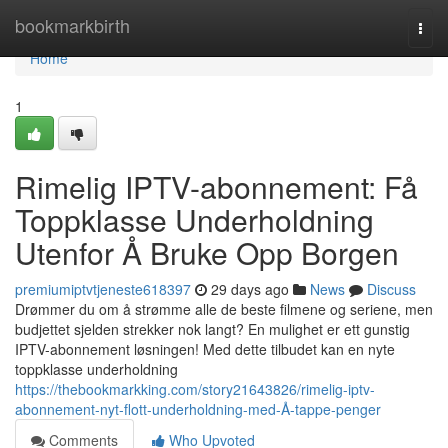
Home
bookmarkbirth
Togg
navi
Home
1
Rimelig IPTV-abonnement: Få
Toppklasse Underholdning
Utenfor Å Bruke Opp Borgen
premiumiptvtjeneste618397
29 days ago
News
Discuss
Drømmer du om å strømme alle de beste filmene og seriene, men
budjettet sjelden strekker nok langt? En mulighet er ett gunstig
IPTV-abonnement løsningen! Med dette tilbudet kan en nyte
toppklasse underholdning
https://thebookmarkking.com/story21643826/rimelig-iptv-
abonnement-nyt-flott-underholdning-med-Å-tappe-penger
Comments
Who Upvoted