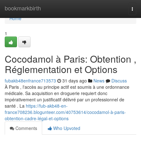
Home
bookmarkbirth
Togg
navi
Home
1
Cocodamol à Paris: Obtention ,
Réglementation et Options
fubakb48enfrance713573
31 days ago
News
Discuss
À Paris , l'accès au principe actif est soumis à une ordonnance
médicale. Sa acquisition en droguerie requiert donc
impérativement un justificatif délivré par un professionnel de
santé . La
https://fub-akb48-en-
france708236.blogunteer.com/40753614/cocodamol-à-paris-
obtention-cadre-légal-et-options
Comments
Who Upvoted