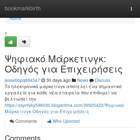
Home
bookmarkbirth
Togg
navi
Home
1
Ψηφιακό Μάρκετινγκ:
Οδηγός για Επιχειρήσεις
jessebbpq884547
30 days ago
News
Discuss
Το ηλεκτρονικό μάρκετινγκ αποτελεί ένα σημαντικό
εργαλείο για κάθε νέα εταιρεία που επιθυμεί να
βελτιώσει την
https://zaynfyky596030.blogaritma.com/39925422/Ψηφιακό-
Μάρκετινγκ-Οδηγός-για-Επιχειρήσεις
Comments
Who Upvoted
Comments