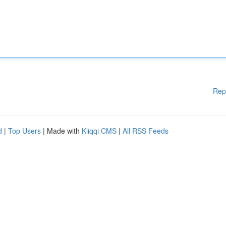
Rep
d
|
Top Users
| Made with
Kliqqi CMS
|
All RSS Feeds