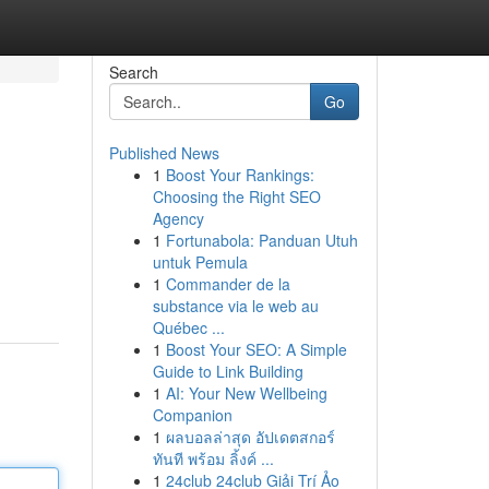
Search
Go
Published News
1
Boost Your Rankings:
Choosing the Right SEO
Agency
1
Fortunabola: Panduan Utuh
untuk Pemula
1
Commander de la
substance via le web au
Québec ...
1
Boost Your SEO: A Simple
Guide to Link Building
1
AI: Your New Wellbeing
Companion
1
ผลบอลล่าสุด อัปเดตสกอร์
ทันที พร้อม ลิ้งค์ ...
1
24club 24club Giải Trí Ảo