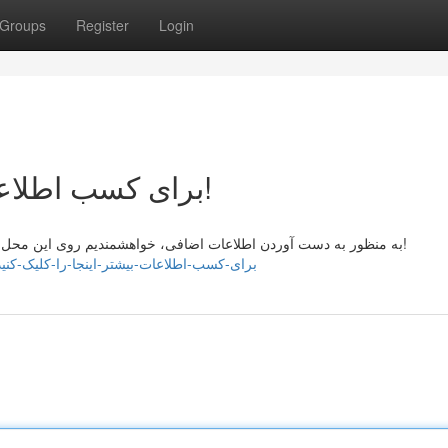
Groups
Register
Login
برای کسب اطلاعات بیشتر، اینجا را کلیک کنید!
به منظور به دست آوردن اطلاعات اضافی، خواهشمندیم روی این محل را لمس کنید! برای جزئیات بیشتر، روی اینجا محل فشار کنید!
ttps://prestonceyq168418.bloggosite.com/49948699/برای-کسب-اطلاعات-بیشتر-اینجا-را-کلیک-کنید