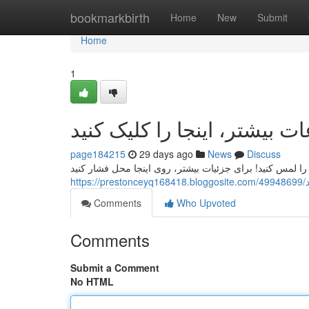
Home
bookmarkbirth
Home
New
Submit
Home
1
page184215
29 days ago
News
Discuss
h
Comments
Who Upvoted
Comments
Submit a Comment
No HTML