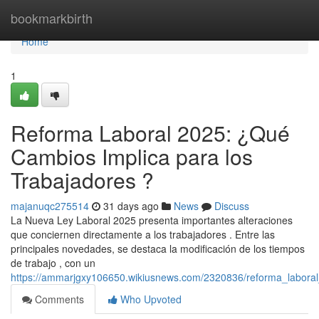
Home
bookmarkbirth
Home
1
Reforma Laboral 2025: ¿Qué
Cambios Implica para los
Trabajadores ?
majanuqc275514
31 days ago
News
Discuss
La Nueva Ley Laboral 2025 presenta importantes alteraciones
que conciernen directamente a los trabajadores . Entre las
principales novedades, se destaca la modificación de los tiempos
de trabajo , con un
https://ammarjgxy106650.wikiusnews.com/2320836/reforma_labora
Comments
Who Upvoted