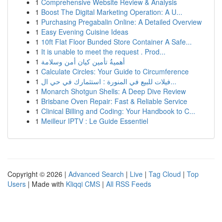
1
Comprehensive Website Review & Analysis
1
Boost The Digital Marketing Operation: A U...
1
Purchasing Pregabalin Online: A Detailed Overview
1
Easy Evening Cuisine Ideas
1
10ft Flat Floor Bunded Store Container A Safe...
1
It is unable to meet the request . Prod...
1
أهميةُ تأمين كيان أمن وسلامة
1
Calculate Circles: Your Guide to Circumference
1
فيلات للبيع في المنورة : استثمارك في حي ال...
1
Monarch Shotgun Shells: A Deep Dive Review
1
Brisbane Oven Repair: Fast & Reliable Service
1
Clinical Billing and Coding: Your Handbook to C...
1
Meilleur IPTV : Le Guide Essentiel
Copyright © 2026 |
Advanced Search
|
Live
|
Tag Cloud
|
Top
Users
| Made with
Kliqqi CMS
|
All RSS Feeds