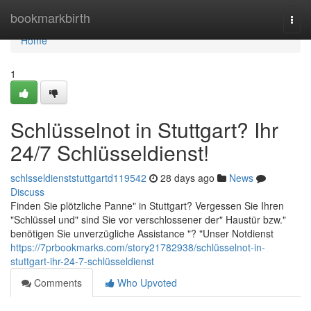
Home
bookmarkbirth
Togg
navi
Home
1
Schlüsselnot in Stuttgart? Ihr
24/7 Schlüsseldienst!
schlsseldienststuttgartd119542
28 days ago
News
Discuss
Finden Sie plötzliche Panne" in Stuttgart? Vergessen Sie Ihren
"Schlüssel und" sind Sie vor verschlossener der" Haustür bzw."
benötigen Sie unverzügliche Assistance "? "Unser Notdienst
https://7prbookmarks.com/story21782938/schlüsselnot-in-
stuttgart-ihr-24-7-schlüsseldienst
Comments
Who Upvoted